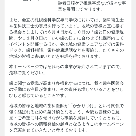
齢者口腔ケア推進事業など様々な事
業を展開しております。
また、会立の札幌歯科学院専門学校においては、歯科衛生士
や歯科技工士の養成を行っています。地域の皆様と直に接す
る機会としましては６月４日から１０日の「歯と口の健康週
間」や１１月８日の「いい歯の日」に合わせて札幌市内にて
イベントを開催するほか、各地域の健康フェアなどでは歯科
ドック、歯科相談、歯科健康講話などを実施し、たくさんの
地域の皆様に参加いただき好評を得ております。
本ホームページではそれらの事業が紹介されていますので、
是非ご覧ください。
歯に関する意識が高まり多様化するにつれ、我々歯科医師会
の活動にも注目が集まり、その責任も増していることをひし
ひしと感じているところです。
地域の皆様と地域の歯科医師が「かかりつけ」という関係で
強く結ばれるための架け橋となるよう、今後も皆様のご意
見・ご希望に耳を傾けながら事業を展開していくとともに、
地域の皆様への情報発信の起点となるようこのホームページ
を充実させていきたいと考えております。