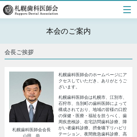
本会のご案内
会長ご挨拶
札幌歯科医師会のホームページにア
クセスしていただき、ありがとうご
ざいます。
札幌歯科医師会は札幌市、江別市、
石狩市、当別町の歯科医師によって
構成されており、地域の皆様の口腔
の保健・医療・福祉を担うべく、歯
周疾患検診、在宅訪問歯科診療、障
がい者歯科診療、摂食嚥下リハビリ
札幌歯科医師会会長
テーション、夜間救急歯科診療、高
山田 尚