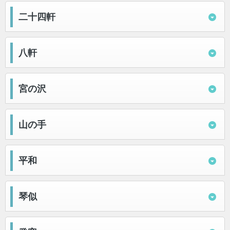
二十四軒
八軒
宮の沢
山の手
平和
琴似