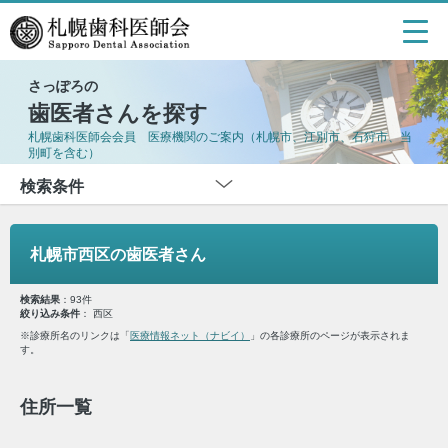
さっぽろの
歯医者さんを探す
札幌歯科医師会会員 医療機関のご案内（札幌市、江別市、石狩市、当
別町を含む）
検索条件
札幌市西区の歯医者さん
検索結果
：93件
絞り込み条件
： 西区
※診療所名のリンクは「
医療情報ネット（ナビイ）
」の各診療所のページが表示されま
す。
住所一覧