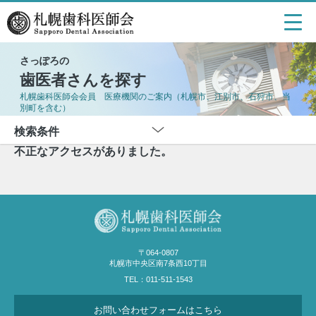
さっぽろの
歯医者さんを探す
札幌歯科医師会会員 医療機関のご案内（札幌市、江別市、石狩市、当
別町を含む）
検索条件
不正なアクセスがありました。
〒064-0807
札幌市中央区南7条西10丁目
TEL：011-511-1543
お問い合わせ
フォームはこちら