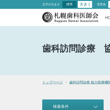
大きく
標準
文字の大きさ
背景色
H
歯科訪問診療
トップページ
歯科訪問診療 協力医療機
検索条件