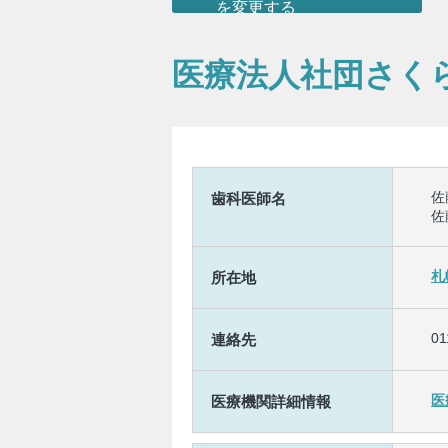
を変更する
医療法人社団さく
佐
歯科医師名
佐
札
所在地
01
連絡先
医
医療機関詳細情報