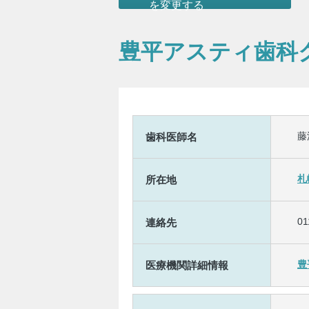
を変更する
豊平アスティ歯科
藤
歯科医師名
札
所在地
01
連絡先
豊
医療機関詳細情報