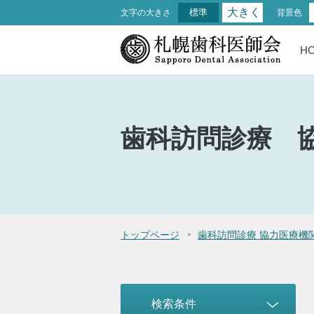
大きく
標準
文字の大きさ
背景色
H
歯科訪問診療
トップページ
歯科訪問診療 協力医療機
検索条件