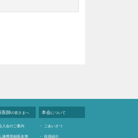
科医師
本会
の皆さまへ
について
会入会のご案内
ごあいさつ
ん連携登録医名簿
役員紹介