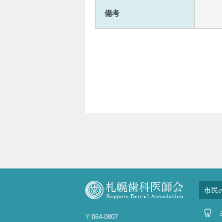
備考
市民
〒064-0807