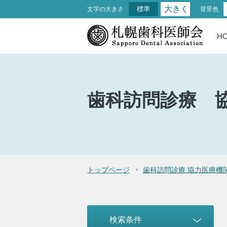
大きく
標準
文字の大きさ
背景色
H
歯科訪問診療
トップページ
歯科訪問診療 協力医療機
検索条件