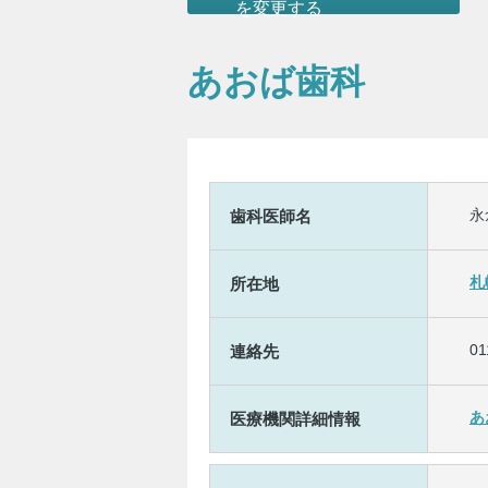
を変更する
あおば歯科
永
歯科医師名
札
所在地
01
連絡先
あ
医療機関詳細情報