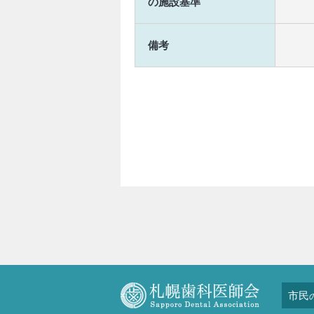
の施設基準
備考
市民