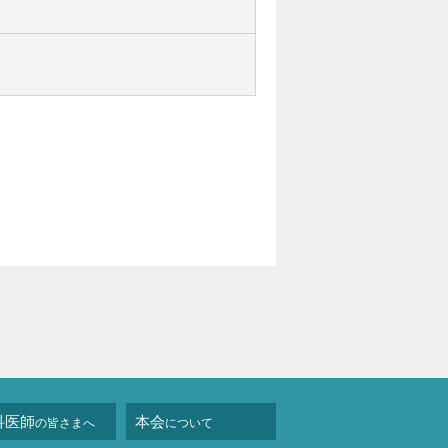
科医師
本会
の皆さまへ
について