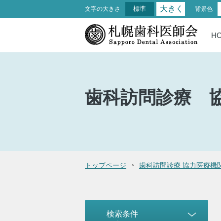
大きく
標準
文字の大きさ
背景色
H
歯科訪問診療
トップページ
歯科訪問診療 協力医療機
検索条件