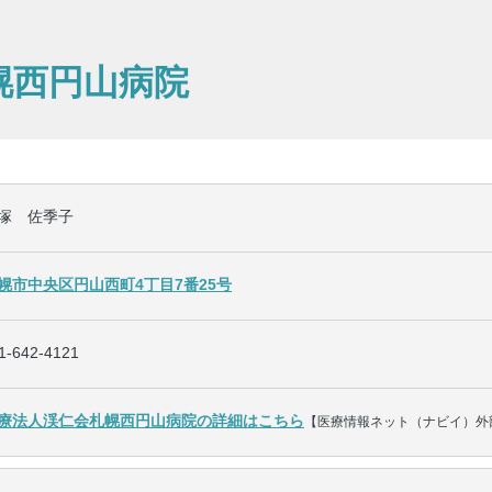
幌西円山病院
塚 佐季子
幌市中央区円山西町4丁目7番25号
1-642-4121
療法人渓仁会札幌西円山病院の詳細はこちら
【医療情報ネット（ナビイ）外