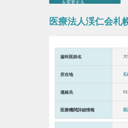
を変更する
医療法人渓仁会札
大
歯科医師名
札
所在地
01
連絡先
医
医療機関詳細情報