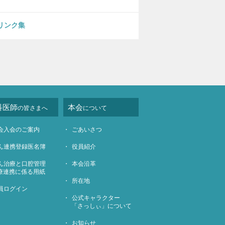
リンク集
科医師
本会
の皆さまへ
について
会入会のご案内
ごあいさつ
ん連携登録医名簿
役員紹介
ん治療と口腔管理
本会沿革
療連携に係る用紙
所在地
員ログイン
公式キャラクター
「さっしぃ」について
お知らせ