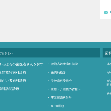
歯
の皆さまへ
さっぽろの歯医者さんを探す
後期高齢者歯科健診
本
夜間救急歯科診療
歯周病検診
が
障がい者歯科診療
学校歯科委員会
が
医
歯科訪問診療
医療・介護職の皆様へ
会
事業所歯科健診
8020運動