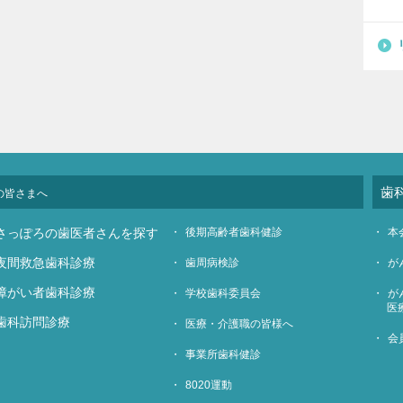
歯
の皆さまへ
さっぽろの歯医者さんを探す
後期高齢者歯科健診
本
夜間救急歯科診療
歯周病検診
が
障がい者歯科診療
学校歯科委員会
が
医
歯科訪問診療
医療・介護職の皆様へ
会
事業所歯科健診
8020運動