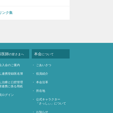
リンク集
科医師
本会
の皆さまへ
について
会入会のご案内
ごあいさつ
ん連携登録医名簿
役員紹介
ん治療と口腔管理
本会沿革
療連携に係る用紙
所在地
員ログイン
公式キャラクター
「さっしぃ」について
お知らせ